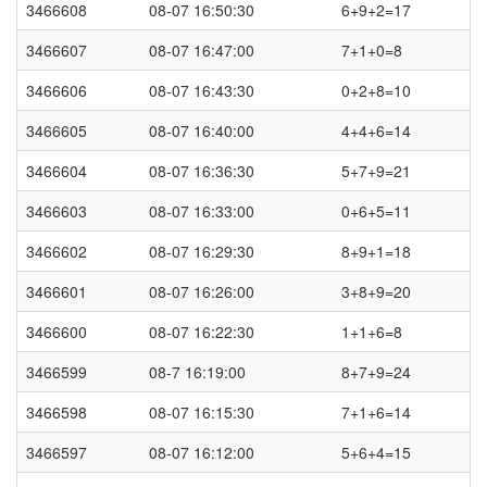
3466608
08-07 16:50:30
6+9+2=17
3466607
08-07 16:47:00
7+1+0=8
3466606
08-07 16:43:30
0+2+8=10
3466605
08-07 16:40:00
4+4+6=14
3466604
08-07 16:36:30
5+7+9=21
3466603
08-07 16:33:00
0+6+5=11
3466602
08-07 16:29:30
8+9+1=18
3466601
08-07 16:26:00
3+8+9=20
3466600
08-07 16:22:30
1+1+6=8
3466599
08-7 16:19:00
8+7+9=24
3466598
08-07 16:15:30
7+1+6=14
3466597
08-07 16:12:00
5+6+4=15