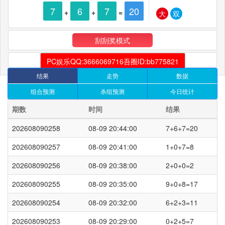
7
6
7
20
+
+
=
大
双
刮刮奖模式
PC娱乐QQ:3666069716吾圈ID:bb775821
结果
走势
数据
组合预测
杀组预测
今日统计
期数
时间
结果
202608090258
08-09 20:44:00
7+6+7=20
202608090257
08-09 20:41:00
1+0+7=8
202608090256
08-09 20:38:00
2+0+0=2
202608090255
08-09 20:35:00
9+0+8=17
202608090254
08-09 20:32:00
6+2+3=11
202608090253
08-09 20:29:00
0+2+5=7